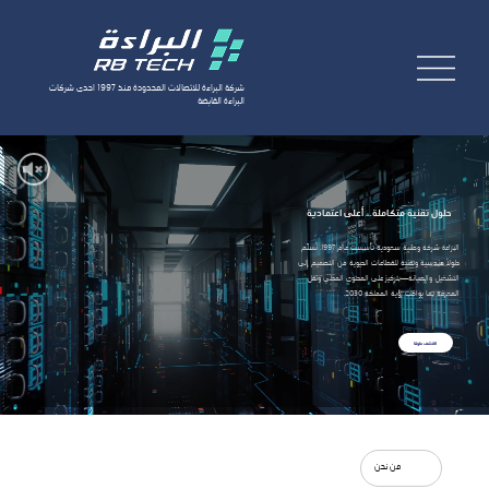
شركة البراءة للاتصالات المحدودة منذ 1997 احدى شركات
البراءة القابضة
طلب خدمة
حلول تقنية متكاملة… أعلى اعتمادية
AR
البراءة شركة وطنية سعودية تأسست عام 1997. نُسلّم
حلولًا هندسية وتقنية للقطاعات الحيوية من التصميم إلى
التشغيل والصيانة—بتركيز على المحتوى المحلي ونقل
المعرفة بما يواكب رؤية المملكة 2030.
اكتشف حلولنا
من نحن