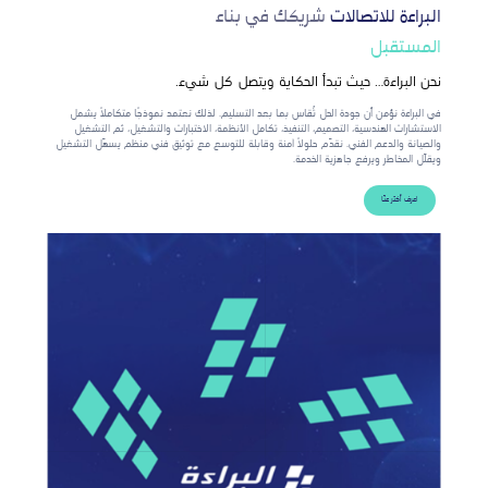
البراءة للاتصالات
شريكك في بناء
المستقبل
نحن البراءة… حيث تبدأ الحكاية ويتصل كل شيء.
في البراءة نؤمن أن جودة الحل تُقاس بما بعد التسليم. لذلك نعتمد نموذجًا متكاملًا يشمل
الاستشارات الهندسية، التصميم، التنفيذ، تكامل الأنظمة، الاختبارات والتشغيل، ثم التشغيل
والصيانة والدعم الفني. نقدّم حلولًا آمنة وقابلة للتوسع مع توثيق فني منظم يسهّل التشغيل
ويقلّل المخاطر ويرفع جاهزية الخدمة.
اعرف أكثر عنّا