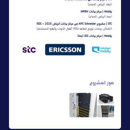
(مكة، الرياض، الدمام)
Mobily | مركز بيانات MPBN
(جدة، الرياض، الدمام)
STC | مشروع APC Schneider في مركز بيانات الرياض RDC – 2025
(الكبائن، وحدات توزيع الطاقة PDU، أقفال الأبواب وأجهزة الاستشعار)
Mobily | مركز بيانات JDC (جدة)
صور المشروع