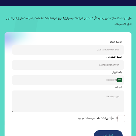
هل لديك استفسار؟ مشروع جديد؟ أو تبحث عن شريك تقني موثوق؟ فريق شركة البراءة للاتصالات جاهز للاستماع إليك وتقديم
الحل الأنسب لك.
الاسم الكامل
البريد الالكترونى
رقم الجوال
Saudi
Arabia
الرسالة
+966
لقد قرأت ووافقت على سياسة الخصوصية