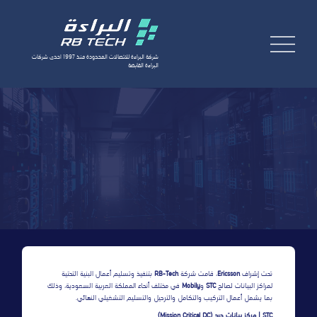
شركة البراءة للاتصالات المحدودة منذ 1997 احدى شركات
البراءة القابضة
طلب خدمة
AR
تحت إشراف
Ericsson
، قامت شركة
RB-Tech
بتنفيذ وتسليم أعمال البنية التحتية
لمراكز البيانات لصالح
STC
و
Mobily
في مختلف أنحاء المملكة العربية السعودية، وذلك
بما يشمل أعمال التركيب والتكامل والترحيل والتسليم التشغيلي النهائي.
STC | مركز بيانات حرج (Mission Critical DC)