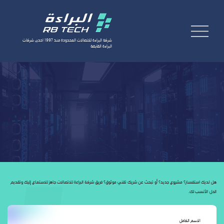
شركة البراءة للاتصالات المحدودة منذ 1997 احدى شركات
البراءة القابضة
طلب خدمة
AR
هل لديك استفسار؟ مشروع جديد؟ أو تبحث عن شريك تقني موثوق؟ فريق شركة البراءة للاتصالات جاهز للاستماع إليك وتقديم
الحل الأنسب لك.
الاسم الكامل