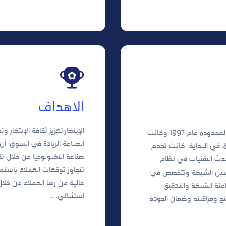
الاهداف
الإبتكار:تعزيز ثقافة الإبتكار 
تأسست شركة البراءة للإتصالات المحدودة عام 1997 وكانت
الصناعة الريادة في السوق: 
. في البداية، كانت تخدم
صناعة التكنولوجيا من خلال ت
حدث التقنيات في نظام
تتجاوز توقعات العملاء باستمر
وتحسين الشبكة وتتخصص في
عالية من رضا العملاء من خل
منة الشبكة والتدقيق
استثنائي. ...
تج ومراقبته وضمان الجودة.