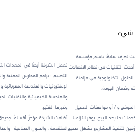
ل شيء.
البراءة للاتصالات المحدودة في عام 1997 وكانت تعرف سابقًا باسم مؤسسة
تعمل الشركة أيضًا في المعدات ال
 أحدث التقنيات في نظام الاتصالات
التعليم ؛ برامج المدارس المهنية وال
لحلول التكنولوجية في مزامنة
الإلكترونيات والهندسة الكهربائية 
ته وضمان الجودة.
والهندسة الكيميائية والتقنيات الحيوي
لموقع و / أو مواصفات العميل
وغيرها الكثير.
ندسة التفصيلية بدءًا من التركيب والتشغيل و PAT وخدمات ما بعد البيع. يوفر التزامنا
أضافت الشركة مؤخرًا أقسامًا جديدة 
ازمين لتنفيذ المشاريع بشكل صحيح