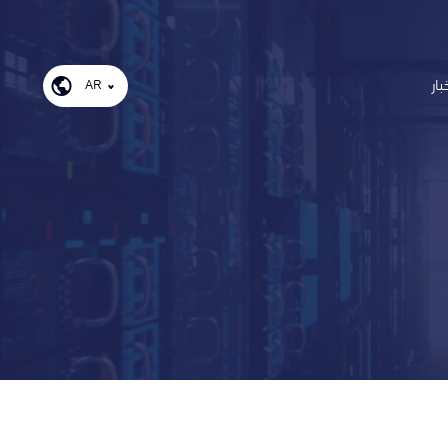
بار
AR