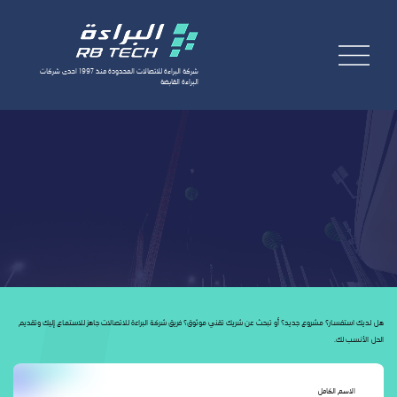
شركة البراءة للاتصالات المحدودة منذ 1997 احدى شركات
البراءة القابضة
طلب خدمة
AR
هل لديك استفسار؟ مشروع جديد؟ أو تبحث عن شريك تقني موثوق؟ فريق شركة البراءة للاتصالات جاهز للاستماع إليك وتقديم
الحل الأنسب لك.
الاسم الكامل