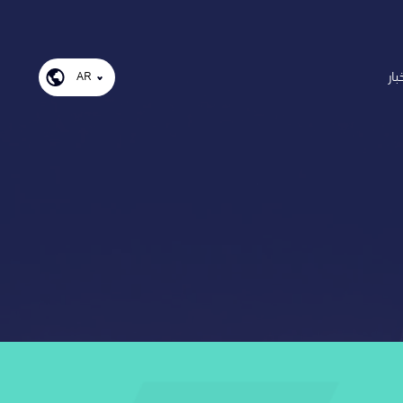
بار
AR