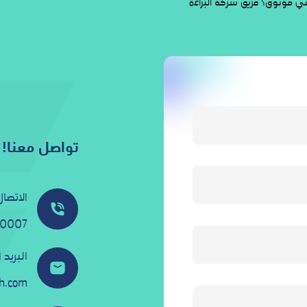
 موثوق؟ فريق شركة البراءة
الاتصال
70007
البريد 
ch.com