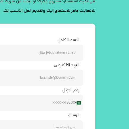
هل لديك استفسار؟ مشروع جديد؟ أو تبحث عن شريك تقني
للاتصالات جاهز للاستماع إليك وتقديم الحل الأنسب لك.
الاسم الكامل
البريد الالكترونى
رقم الجوال
Saudi
Arabia
الرسالة
+966